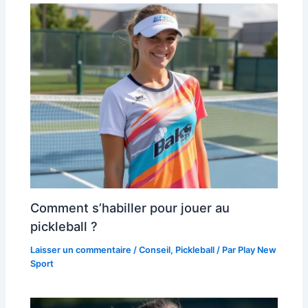
Comment s’habiller pour jouer au
pickleball ?
Laisser un commentaire
/
Conseil
,
Pickleball
/ Par
Play New
Sport