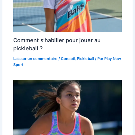
Comment s’habiller pour jouer au
pickleball ?
Laisser un commentaire
/
Conseil
,
Pickleball
/ Par
Play New
Sport