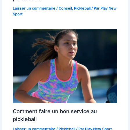
Laisser un commentaire
/
Conseil
,
Pickleball
/ Par
Play New
Sport
Comment faire un bon service au
pickleball
Laisser un commentaire
/
Pickleball
/ Par
Play New Sport