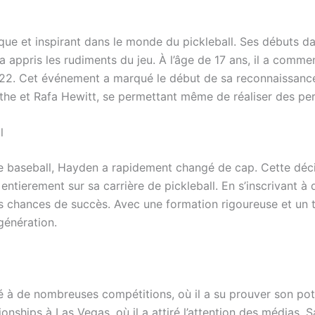
que et inspirant dans le monde du pickleball. Ses débuts 
a appris les rudiments du jeu. À l’âge de 17 ans, il a comme
2. Cet événement a marqué le début de sa reconnaissance su
ythe et Rafa Hewitt, se permettant même de réaliser des p
l
r le baseball, Hayden a rapidement changé de cap. Cette déc
entierement sur sa carrière de pickleball. En s’inscrivant à 
s chances de succès. Avec une formation rigoureuse et un t
génération.
pé à de nombreuses compétitions, où il a su prouver son pot
ships à Las Vegas, où il a attiré l’attention des médias. S