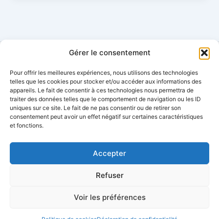
Gérer le consentement
Pour offrir les meilleures expériences, nous utilisons des technologies
Contact
telles que les cookies pour stocker et/ou accéder aux informations des
appareils. Le fait de consentir à ces technologies nous permettra de
Mentions légales
traiter des données telles que le comportement de navigation ou les ID
Plan
de
site
uniques sur ce site. Le fait de ne pas consentir ou de retirer son
Conditions générales d’utilisation
consentement peut avoir un effet négatif sur certaines caractéristiques
et fonctions.
Condition générales de vente
Politique de cookies
Politique de confidentialité
Accepter
Refuser
Voir les préférences
Copyright © 2026 Play New Sport |